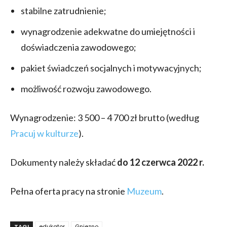
stabilne zatrudnienie;
wynagrodzenie adekwatne do umiejętności i
doświadczenia zawodowego;
pakiet świadczeń socjalnych i motywacyjnych;
możliwość rozwoju zawodowego.
Wynagrodzenie: 3 500 – 4 700 zł brutto (według
Pracuj w kulturze
).
Dokumenty należy składać
do 12 czerwca 2022 r.
Pełna oferta pracy na stronie
Muzeum
.
TAGI
edukator
Gniezno