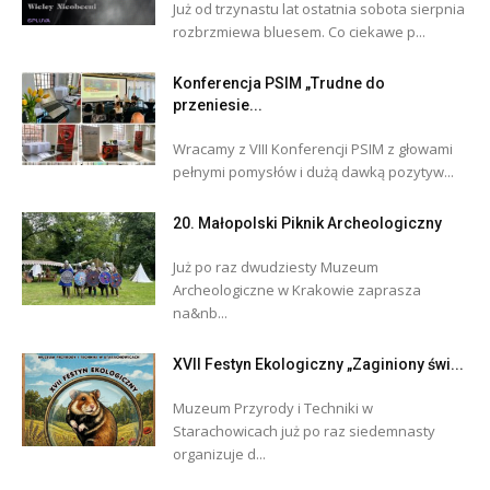
Już od trzynastu lat ostatnia sobota sierpnia
rozbrzmiewa bluesem. Co ciekawe p...
Konferencja PSIM „Trudne do
przeniesie...
Wracamy z VIII Konferencji PSIM z głowami
pełnymi pomysłów i dużą dawką pozytyw...
20. Małopolski Piknik Archeologiczny
Już po raz dwudziesty Muzeum
Archeologiczne w Krakowie zaprasza
na&nb...
XVII Festyn Ekologiczny „Zaginiony świ...
Muzeum Przyrody i Techniki w
Starachowicach już po raz siedemnasty
organizuje d...