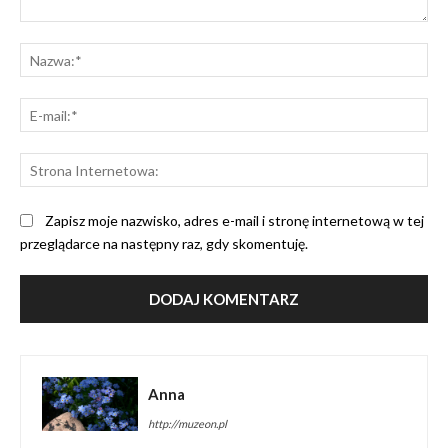
Komentarz:
Na
E-
mai
St
Int
Zapisz moje nazwisko, adres e-mail i stronę internetową w tej
przeglądarce na następny raz, gdy skomentuję.
Anna
http://muzeon.pl