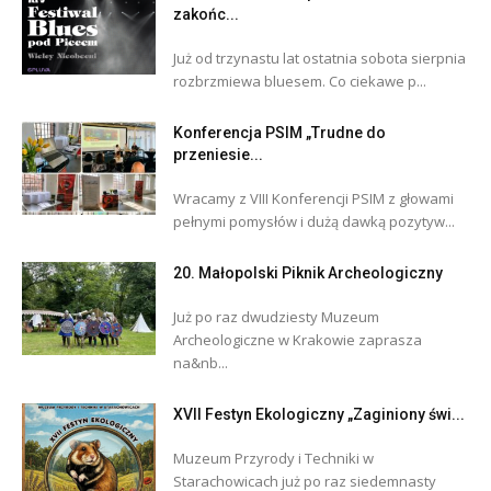
zakońc...
Już od trzynastu lat ostatnia sobota sierpnia
rozbrzmiewa bluesem. Co ciekawe p...
Konferencja PSIM „Trudne do
przeniesie...
Wracamy z VIII Konferencji PSIM z głowami
pełnymi pomysłów i dużą dawką pozytyw...
20. Małopolski Piknik Archeologiczny
Już po raz dwudziesty Muzeum
Archeologiczne w Krakowie zaprasza
na&nb...
XVII Festyn Ekologiczny „Zaginiony świ...
Muzeum Przyrody i Techniki w
Starachowicach już po raz siedemnasty