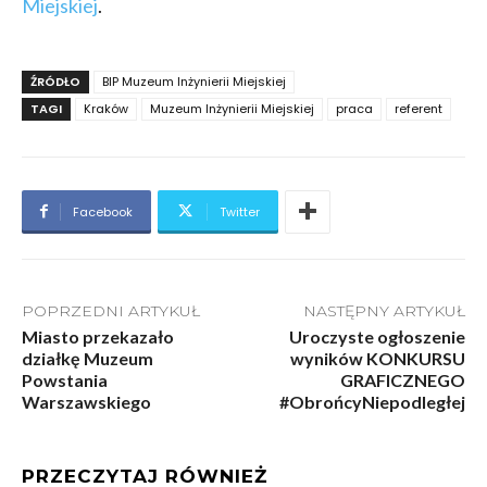
Miejskiej
.
ŹRÓDŁO
BIP Muzeum Inżynierii Miejskiej
TAGI
Kraków
Muzeum Inżynierii Miejskiej
praca
referent
Facebook
Twitter
POPRZEDNI ARTYKUŁ
NASTĘPNY ARTYKUŁ
Miasto przekazało
Uroczyste ogłoszenie
działkę Muzeum
wyników KONKURSU
Powstania
GRAFICZNEGO
Warszawskiego
#ObrońcyNiepodległej
PRZECZYTAJ RÓWNIEŻ