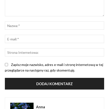
Komentarz:
Na
E-
mai
St
Int
Zapisz moje nazwisko, adres e-mail i stronę internetową w tej
przeglądarce na następny raz, gdy skomentuję.
Anna