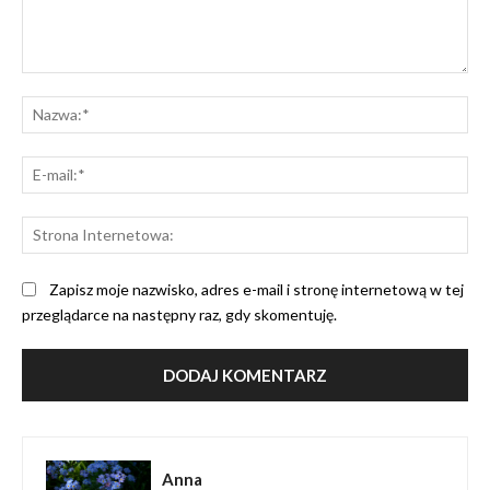
Komentarz:
Na
E-
mai
St
Int
Zapisz moje nazwisko, adres e-mail i stronę internetową w tej
przeglądarce na następny raz, gdy skomentuję.
Anna