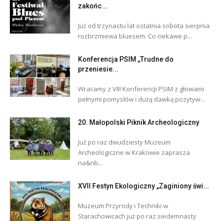
zakońc...
Już od trzynastu lat ostatnia sobota sierpnia
rozbrzmiewa bluesem. Co ciekawe p...
Konferencja PSIM „Trudne do
przeniesie...
Wracamy z VIII Konferencji PSIM z głowami
pełnymi pomysłów i dużą dawką pozytyw...
20. Małopolski Piknik Archeologiczny
Już po raz dwudziesty Muzeum
Archeologiczne w Krakowie zaprasza
na&nb...
XVII Festyn Ekologiczny „Zaginiony świ...
Muzeum Przyrody i Techniki w
Starachowicach już po raz siedemnasty