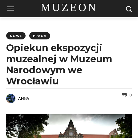
MUZEON
NOWE
PRACA
Opiekun ekspozycji
muzealnej w Muzeum
Narodowym we
Wrocławiu
0
ANNA