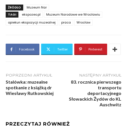
ŹRÓDŁO
Muzeum Nar
TAGI
ekspozeo.pl
Muzeum Narodowe we Wrocławiu
opiekun ekspozycji muzealnej
praca
Wrocław
Facebook
Twitter
Pinterest
POPRZEDNI ARTYKUŁ
NASTĘPNY ARTYKUŁ
Stalówka: muzealne
83. rocznica pierwszego
spotkanie z książką dr
transportu
Wiesławy Rutkowskiej
deportacyjnego
Słowackich Żydów do KL
Auschwitz
PRZECZYTAJ RÓWNIEŻ