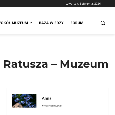
czwartek, 6 sierpnia, 2026
OKÓŁ MUZEUM
BAZA WIEDZY
FORUM
o Ratusza – Muzeum
Anna
http://muzeon.pl