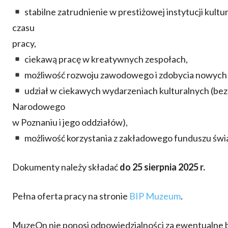
stabilne zatrudnienie w prestiżowej instytucji kul
czasu
pracy,
ciekawą pracę w kreatywnych zespołach,
możliwość rozwoju zawodowego i zdobycia nowych
udział w ciekawych wydarzeniach kulturalnych (be
Narodowego
w Poznaniu i jego oddziałów),
możliwość korzystania z zakładowego funduszu świ
Dokumenty należy składać
do 25 sierpnia 2025 r.
Pełna oferta pracy na stronie
BIP Muzeum
.
MuzeOn nie ponosi odpowiedzialności za ewentualne b