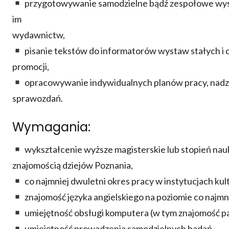
przygotowywanie samodzielne bądź zespołowe wyst
im
wydawnictw,
pisanie tekstów do informatorów wystaw stałych i c
promocji,
opracowywanie indywidualnych planów pracy, nadzor
sprawozdań.
Wymagania:
wykształcenie wyższe magisterskie lub stopień naukow
znajomością dziejów Poznania,
co najmniej dwuletni okres pracy w instytucjach kult
znajomość języka angielskiego na poziomie co najmn
umiejętność obsługi komputera (w tym znajomość pa
umiejętność prowadzenia samodzielnych badań,