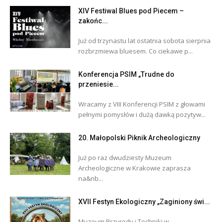
XIV Festiwal Blues pod Piecem –
zakońc...
Już od trzynastu lat ostatnia sobota sierpnia
rozbrzmiewa bluesem. Co ciekawe p...
Konferencja PSIM „Trudne do
przeniesie...
Wracamy z VIII Konferencji PSIM z głowami
pełnymi pomysłów i dużą dawką pozytyw...
20. Małopolski Piknik Archeologiczny
Już po raz dwudziesty Muzeum
Archeologiczne w Krakowie zaprasza
na&nb...
XVII Festyn Ekologiczny „Zaginiony świ...
Muzeum Przyrody i Techniki w