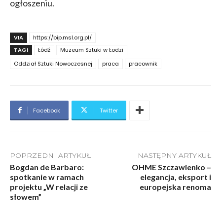
ogłoszeniu.
VIA
https://bip.msl.org.pl/
TAGI
Łódź
Muzeum Sztuki w Łodzi
Oddział Sztuki Nowoczesnej
praca
pracownik
Facebook
Twitter
POPRZEDNI ARTYKUŁ
NASTĘPNY ARTYKUŁ
Bogdan de Barbaro:
OHME Szczawienko –
spotkanie w ramach
elegancja, eksport i
projektu „W relacji ze
europejska renoma
słowem”