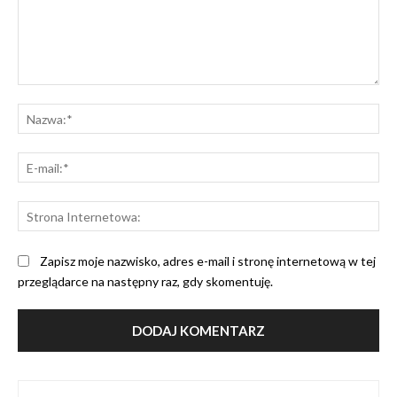
Komentarz:
Na
E-
mai
St
Int
Zapisz moje nazwisko, adres e-mail i stronę internetową w tej
przeglądarce na następny raz, gdy skomentuję.