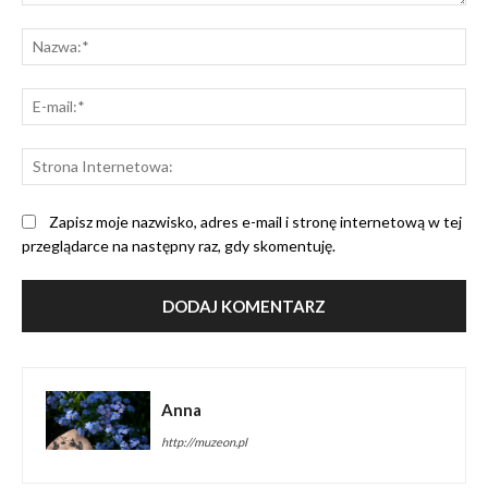
Komentarz:
Na
E-
mai
St
Int
Zapisz moje nazwisko, adres e-mail i stronę internetową w tej
przeglądarce na następny raz, gdy skomentuję.
Anna
http://muzeon.pl