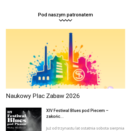
Pod naszym patronatem
Naukowy Plac Zabaw 2026
XIV Festiwal Blues pod Piecem –
zakońc...
Już od trzynastu lat ostatnia sobota sierpnia