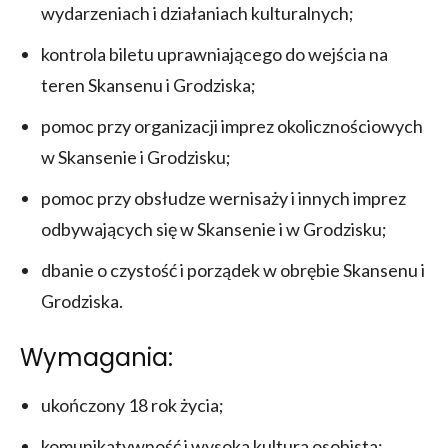
wydarzeniach i działaniach kulturalnych;
kontrola biletu uprawniającego do wejścia na
teren Skansenu i Grodziska;
pomoc przy organizacji imprez okolicznościowych
w Skansenie i Grodzisku;
pomoc przy obsłudze wernisaży i innych imprez
odbywających się w Skansenie i w Grodzisku;
dbanie o czystość i porządek w obrębie Skansenu i
Grodziska.
Wymagania:
ukończony 18 rok życia;
komunikatywność i wysoka kultura osobista;