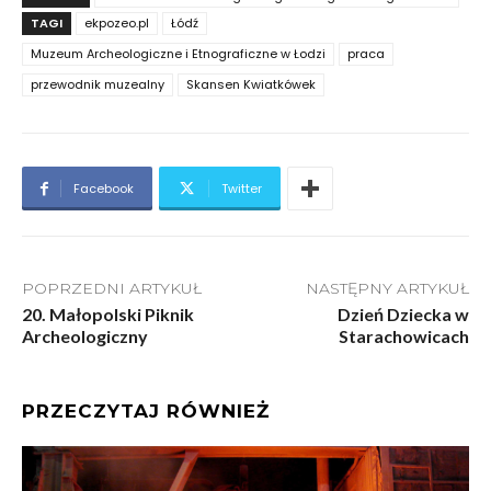
TAGI
ekpozeo.pl
Łódź
Muzeum Archeologiczne i Etnograficzne w Łodzi
praca
przewodnik muzealny
Skansen Kwiatkówek
Facebook
Twitter
POPRZEDNI ARTYKUŁ
NASTĘPNY ARTYKUŁ
20. Małopolski Piknik
Dzień Dziecka w
Archeologiczny
Starachowicach
PRZECZYTAJ RÓWNIEŻ