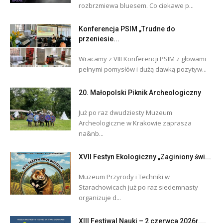
rozbrzmiewa bluesem. Co ciekawe p...
Konferencja PSIM „Trudne do
przeniesie...
Wracamy z VIII Konferencji PSIM z głowami
pełnymi pomysłów i dużą dawką pozytyw...
20. Małopolski Piknik Archeologiczny
Już po raz dwudziesty Muzeum
Archeologiczne w Krakowie zaprasza
na&nb...
XVII Festyn Ekologiczny „Zaginiony świ...
Muzeum Przyrody i Techniki w
Starachowicach już po raz siedemnasty
organizuje d...
XIII Festiwal Nauki – 2 czerwca 2026r....