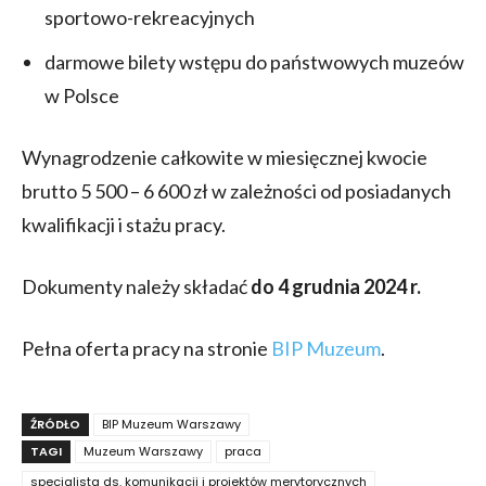
sportowo-rekreacyjnych
darmowe bilety wstępu do państwowych muzeów
w Polsce
Wynagrodzenie całkowite w miesięcznej kwocie
brutto 5 500 – 6 600 zł w zależności od posiadanych
kwalifikacji i stażu pracy.
Dokumenty należy składać
do 4 grudnia 2024 r.
Pełna oferta pracy na stronie
BIP Muzeum
.
ŹRÓDŁO
BIP Muzeum Warszawy
TAGI
Muzeum Warszawy
praca
specjalista ds. komunikacji i projektów merytorycznych