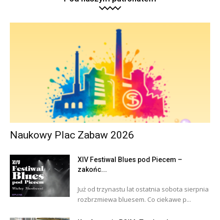
Naukowy Plac Zabaw 2026
XIV Festiwal Blues pod Piecem –
zakońc...
Już od trzynastu lat ostatnia sobota sierpnia
rozbrzmiewa bluesem. Co ciekawe p...