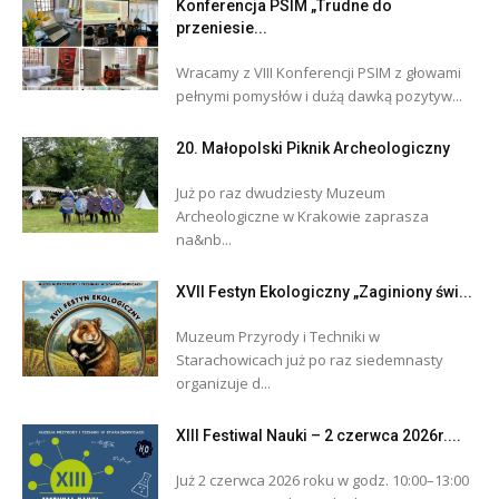
Konferencja PSIM „Trudne do
przeniesie...
Wracamy z VIII Konferencji PSIM z głowami
pełnymi pomysłów i dużą dawką pozytyw...
20. Małopolski Piknik Archeologiczny
Już po raz dwudziesty Muzeum
Archeologiczne w Krakowie zaprasza
na&nb...
XVII Festyn Ekologiczny „Zaginiony świ...
Muzeum Przyrody i Techniki w
Starachowicach już po raz siedemnasty
organizuje d...
XIII Festiwal Nauki – 2 czerwca 2026r....
Już 2 czerwca 2026 roku w godz. 10:00–13:00