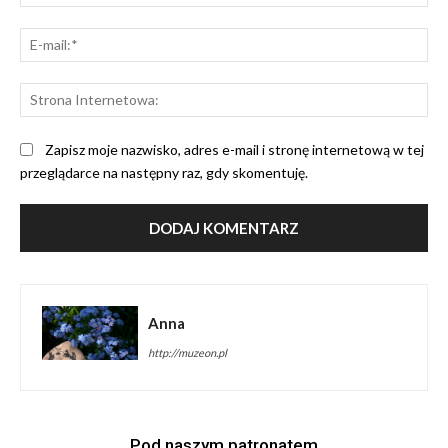
E-
mai
St
Int
Zapisz moje nazwisko, adres e-mail i stronę internetową w tej
przeglądarce na następny raz, gdy skomentuję.
Anna
http://muzeon.pl
Pod naszym patronatem