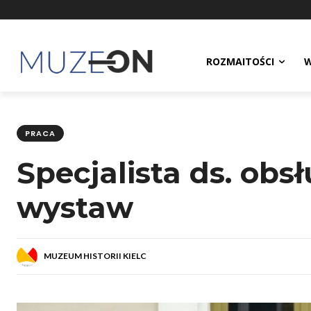
ROZMAITOŚCI
W
PRACA
Specjalista ds. obs
wystaw
MUZEUM HISTORII KIELC