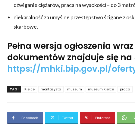
dźwiganie ciężarów, praca na wysokości – do 3 metr
niekaralność za umyślne przestępstwo ścigane z os
skarbowe.
Pełna wersja ogłoszenia wr
dokumentów znajduje się na s
https://mhki.bip.gov.pl/ofer
TAGI
Kielce
montazysta
muzeum
muzeum Kielce
praca
Facebook
Twitter
Pinterest