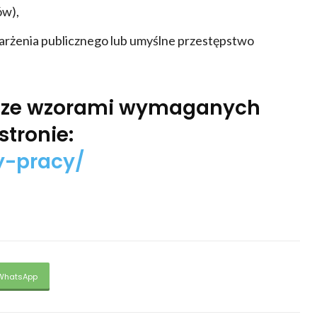
ów),
karżenia publicznego lub umyślne przestępstwo
az ze wzorami wymaganych
tronie:
ty-pracy/
WhatsApp