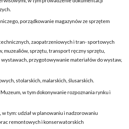
serwisowymi, w tym prowadzenie dokumentacji
zych.
nniczego, porządkowanie magazynów ze sprzętem
echnicznych, zaopatrzeniowych i tran- sportowych
muzealiów, sprzętu, transport ręczny sprzętu,
a wystawach, przygotowywanie materiałów do wystaw,
h, stolarskich, malarskich, ślusarskich.
 Muzeum, w tym dokonywanie rozpoznania rynku i
w tym: udział w planowaniu i nadzorowaniu
prac remontowych i konserwatorskich