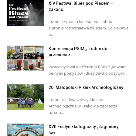
XIV Festiwal Blues pod Piecem –
zakońc...
Już od trzynastu lat ostatnia sobota
sierpnia rozbrzmiewa bluesem. Co ciekawe
p...
Konferencja PSIM „Trudne do
przeniesie...
Wracamy z VIII Konferencji PSIM z głowami
pełnymi pomysłów i dużą dawką pozytyw...
20. Małopolski Piknik Archeologiczny
Już po raz dwudziesty Muzeum
Archeologiczne w Krakowie zaprasza
na&nb...
XVII Festyn Ekologiczny „Zaginiony
świ...