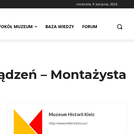
niedziela, 9 sierpnia, 2026
OKÓŁ MUZEUM
BAZA WIEDZY
FORUM
rządzeń – Montażysta
Muzeum Historii Kielc
http://www.mhki.kielce.eu/