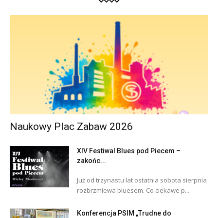
Naukowy Plac Zabaw 2026
XIV Festiwal Blues pod Piecem –
zakońc...
Już od trzynastu lat ostatnia sobota sierpnia
rozbrzmiewa bluesem. Co ciekawe p...
Konferencja PSIM „Trudne do