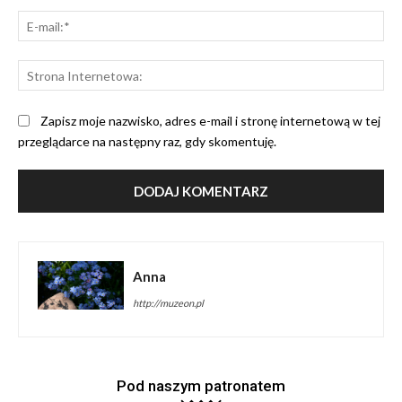
E-
mai
St
Int
Zapisz moje nazwisko, adres e-mail i stronę internetową w tej
przeglądarce na następny raz, gdy skomentuję.
Anna
http://muzeon.pl
Pod naszym patronatem