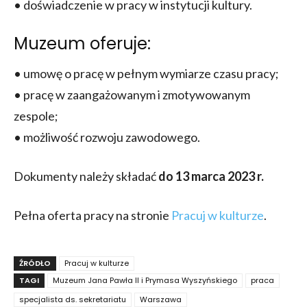
• doświadczenie w pracy w instytucji kultury.
Muzeum oferuje:
• umowę o pracę w pełnym wymiarze czasu pracy;
• pracę w zaangażowanym i zmotywowanym
zespole;
• możliwość rozwoju zawodowego.
Dokumenty należy składać
do 13 marca 2023 r.
Pełna oferta pracy na stronie
Pracuj w kulturze
.
ŹRÓDŁO
Pracuj w kulturze
TAGI
Muzeum Jana Pawła II i Prymasa Wyszyńskiego
praca
specjalista ds. sekretariatu
Warszawa