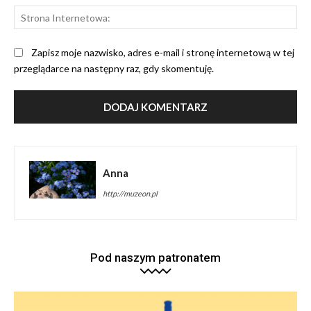
St
Int
Zapisz moje nazwisko, adres e-mail i stronę internetową w tej
przeglądarce na następny raz, gdy skomentuję.
Anna
http://muzeon.pl
Pod naszym patronatem