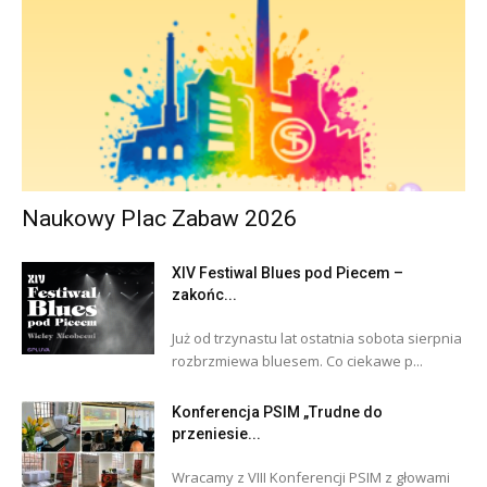
Naukowy Plac Zabaw 2026
XIV Festiwal Blues pod Piecem –
zakońc...
Już od trzynastu lat ostatnia sobota sierpnia
rozbrzmiewa bluesem. Co ciekawe p...
Konferencja PSIM „Trudne do
przeniesie...
Wracamy z VIII Konferencji PSIM z głowami