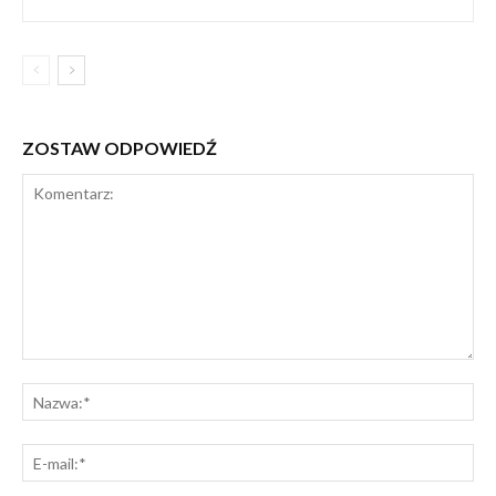
ZOSTAW ODPOWIEDŹ
Komentarz:
Na
E-
mai