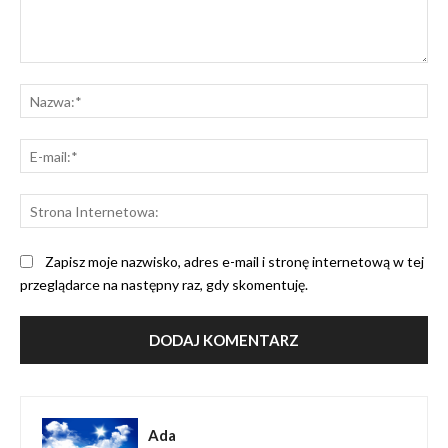
Komentarz:
Na
E-
mai
St
Int
Zapisz moje nazwisko, adres e-mail i stronę internetową w tej
przeglądarce na następny raz, gdy skomentuję.
Ada