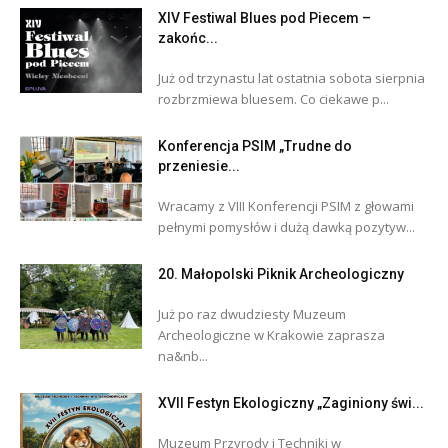
XIV Festiwal Blues pod Piecem –
zakońc...
Już od trzynastu lat ostatnia sobota sierpnia
rozbrzmiewa bluesem. Co ciekawe p...
Konferencja PSIM „Trudne do
przeniesie...
Wracamy z VIII Konferencji PSIM z głowami
pełnymi pomysłów i dużą dawką pozytyw...
20. Małopolski Piknik Archeologiczny
Już po raz dwudziesty Muzeum
Archeologiczne w Krakowie zaprasza
na&nb...
XVII Festyn Ekologiczny „Zaginiony świ...
Muzeum Przyrody i Techniki w