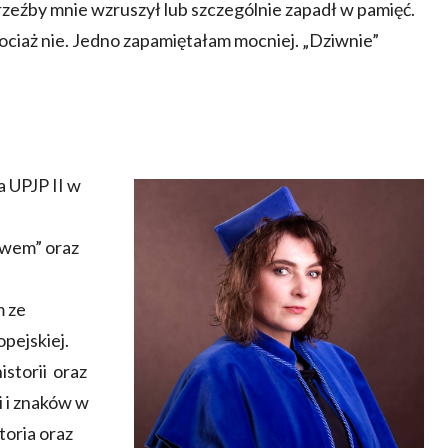
zeźby mnie wzruszył lub szczególnie zapadł w pamięć.
ociaż nie. Jedno zapamiętałam mocniej. „Dziwnie”
a UPJP II w
twem” oraz
m ze
pejskiej.
storii oraz
i i znaków w
toria oraz