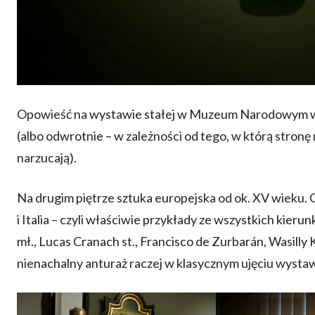
Opowieść na wystawie stałej w Muzeum Narodowym we
(albo odwrotnie – w zależności od tego, w którą stronę
narzucają).
Na drugim piętrze sztuka europejska od ok. XV wieku. 
i Italia – czyli właściwie przykłady ze wszystkich kie
mł., Lucas Cranach st., Francisco de Zurbarán, Wasilly K
nienachalny anturaż raczej w klasycznym ujęciu wysta