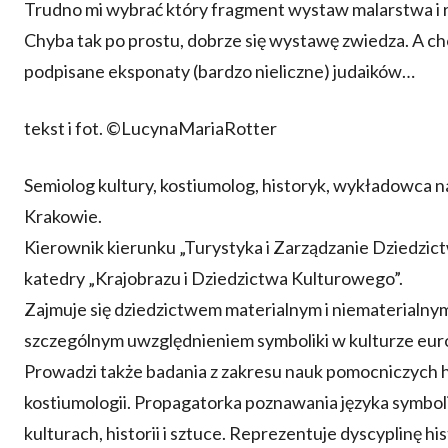
Trudno mi wybrać który fragment wystaw malarstwa i r
Chyba tak po prostu, dobrze się wystawę zwiedza. A ch
podpisane eksponaty (bardzo nieliczne) judaików…
tekst i fot. ©LucynaMariaRotter
Semiolog kultury, kostiumolog, historyk, wykładowca n
Krakowie.
Kierownik kierunku „Turystyka i Zarządzanie Dziedzic
katedry „Krajobrazu i Dziedzictwa Kulturowego”.
Zajmuje się dziedzictwem materialnym i niematerialny
szczególnym uwzględnieniem symboliki w kulturze euro
Prowadzi także badania z zakresu nauk pomocniczych hi
kostiumologii. Propagatorka poznawania języka symbol
kulturach, historii i sztuce. Reprezentuje dyscyplinę his