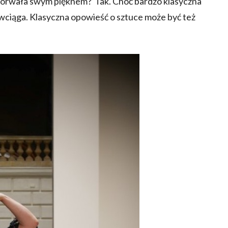
a porwała swym pięknem? Tak. Choć bardzo klasyczna
wciąga. Klasyczna opowieść o sztuce może być też