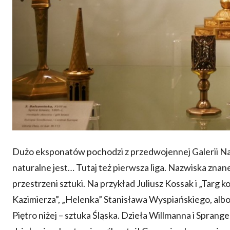
Dużo eksponatów pochodzi z przedwojennej Galerii N
naturalne jest… Tutaj też pierwsza liga. Nazwiska zna
przestrzeni sztuki. Na przykład Juliusz Kossak i „Targ k
Kazimierza”, „Helenka” Stanisława Wyspiańskiego, alb
Piętro niżej – sztuka Śląska. Dzieła Willmanna i Sprang