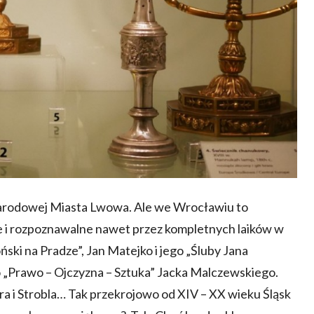
arodowej Miasta Lwowa. Ale we Wrocławiu to
ne i rozpoznawalne nawet przez kompletnych laików w
oński na Pradze”, Jan Matejko i jego „Śluby Jana
o „Prawo – Ojczyzna – Sztuka” Jacka Malczewskiego.
era i Strobla… Tak przekrojowo od XIV – XX wieku Śląsk