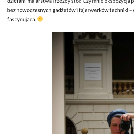
dziełami malarstwa i rzeźby stoi! Czy mnie ekspozycj
bez nowoczesnych gadżetów i fajerwerków techniki – 
fascynująca.