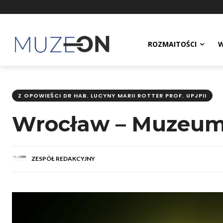
ROZMAITOŚCI
W
Z OPOWIEŚCI DR HAB. LUCYNY MARII ROTTER PROF. UPJPII
Wrocław – Muzeu
ZESPÓŁ REDAKCYJNY