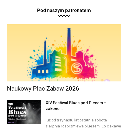
Pod naszym patronatem
Naukowy Plac Zabaw 2026
XIV Festiwal Blues pod Piecem –
zakońc...
Już od trzynastu lat ostatnia sobota
sierpnia rozbrzmiewa bluesem. Co ciekawe