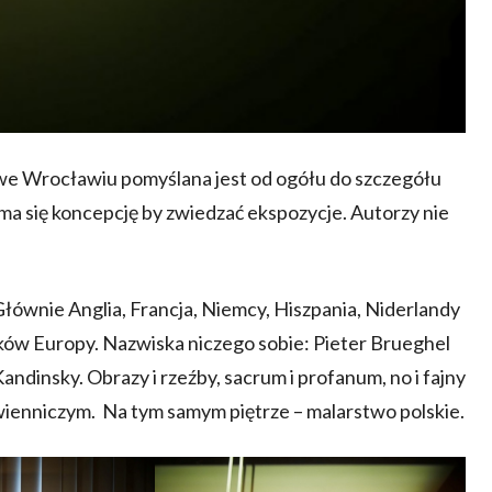
 Wrocławiu pomyślana jest od ogółu do szczegółu
 ma się koncepcję by zwiedzać ekspozycje. Autorzy nie
Głównie Anglia, Francja, Niemcy, Hiszpania, Niderlandy
runków Europy. Nazwiska niczego sobie: Pieter Brueghel
andinsky. Obrazy i rzeźby, sacrum i profanum, no i fajny
wienniczym. Na tym samym piętrze – malarstwo polskie.