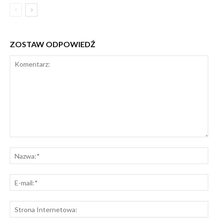
ZOSTAW ODPOWIEDŹ
Komentarz:
Na
E-
mai
St
Int