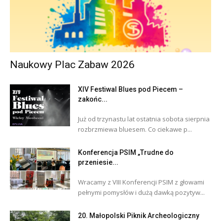
Naukowy Plac Zabaw 2026
XIV Festiwal Blues pod Piecem –
zakońc...
Już od trzynastu lat ostatnia sobota sierpnia
rozbrzmiewa bluesem. Co ciekawe p...
Konferencja PSIM „Trudne do
przeniesie...
Wracamy z VIII Konferencji PSIM z głowami
pełnymi pomysłów i dużą dawką pozytyw...
20. Małopolski Piknik Archeologiczny