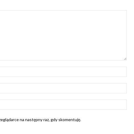
Naz
E-
mail
Str
Int
rzeglądarce na następny raz, gdy skomentuję.