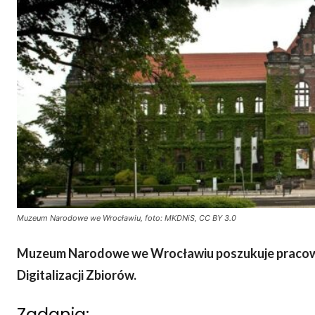
Muzeum Narodowe we Wrocławiu, foto: MKDNiS, CC BY 3.0
Muzeum Narodowe we Wrocławiu
poszukuje pracow
Digitalizacji Zbiorów.
Zadania: