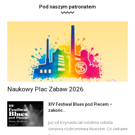
Pod naszym patronatem
Naukowy Plac Zabaw 2026
XIV Festiwal Blues pod Piecem –
zakońc...
Już od trzynastu lat ostatnia sobota
sierpnia rozbrzmiewa bluesem. Co ciekawe