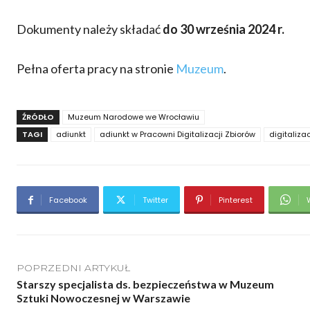
Dokumenty należy składać
do 30 września 2024 r.
Pełna oferta pracy na stronie
Muzeum
.
ŹRÓDŁO
Muzeum Narodowe we Wrocławiu
TAGI
adiunkt
adiunkt w Pracowni Digitalizacji Zbiorów
digitaliza
Facebook
Twitter
Pinterest
POPRZEDNI ARTYKUŁ
Starszy specjalista ds. bezpieczeństwa w Muzeum
Sztuki Nowoczesnej w Warszawie