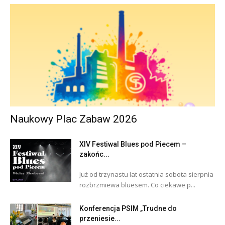
Naukowy Plac Zabaw 2026
XIV Festiwal Blues pod Piecem –
zakońc...
Już od trzynastu lat ostatnia sobota sierpnia
rozbrzmiewa bluesem. Co ciekawe p...
Konferencja PSIM „Trudne do
przeniesie...