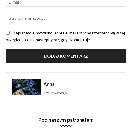
mai
St
Int
Zapisz moje nazwisko, adres e-mail i stronę internetową w tej
przeglądarce na następny raz, gdy skomentuję.
Anna
http://muzeon.pl
Pod naszym patronatem