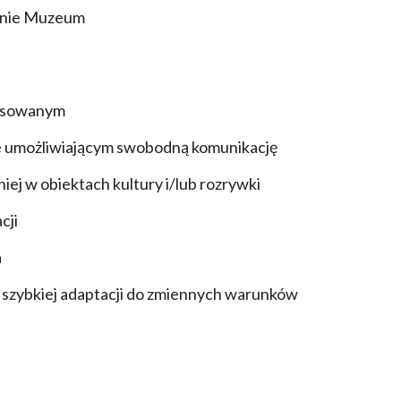
renie Muzeum
ansowanym
ie umożliwiającym swobodną komunikację
ej w obiektach kultury i/lub rozrywki
cji
a
z szybkiej adaptacji do zmiennych warunków