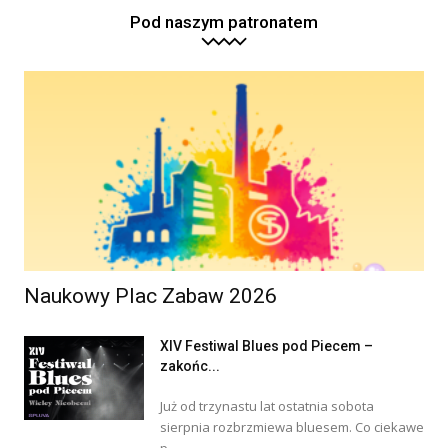
Pod naszym patronatem
Naukowy Plac Zabaw 2026
XIV Festiwal Blues pod Piecem –
zakońc...
Już od trzynastu lat ostatnia sobota
sierpnia rozbrzmiewa bluesem. Co ciekawe