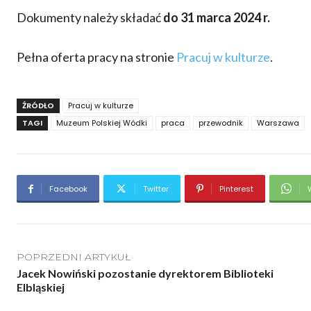
Dokumenty należy składać
do 31 marca 2024 r.
Pełna oferta pracy na stronie
Pracuj w kulturze
.
ŹRÓDŁO
Pracuj w kulturze
TAGI
Muzeum Polskiej Wódki
praca
przewodnik
Warszawa
Facebook
Twitter
Pinterest
POPRZEDNI ARTYKUŁ
Jacek Nowiński pozostanie dyrektorem Biblioteki
Elbląskiej