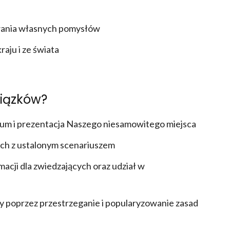
owania własnych pomysłów
aju i ze świata
wiązków?
um i prezentacja Naszego niesamowitego miejsca
ych z ustalonym scenariuszem
acji dla zwiedzających oraz udział w
 poprzez przestrzeganie i popularyzowanie zasad