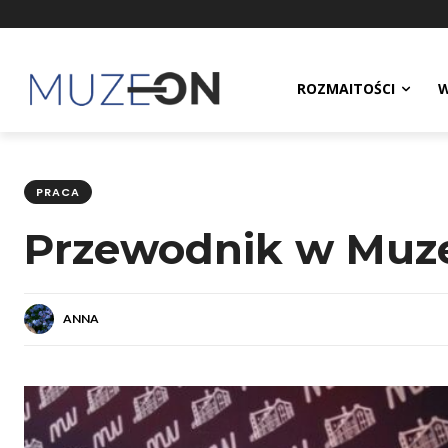
ROZMAITOŚCI
W
PRACA
Przewodnik w Muz
ANNA