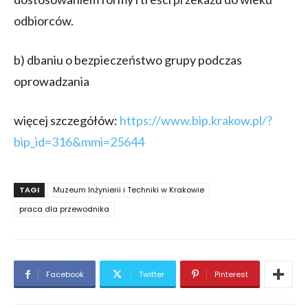
odbiorców.
b) dbaniu o bezpieczeństwo grupy podczas
oprowadzania
więcej szczegółów:
https://www.bip.krakow.pl/?
bip_id=316&mmi=25644
TAGI
Muzeum Inżynierii i Techniki w Krakowie
praca dla przewodnika
Facebook
Twitter
Pinterest