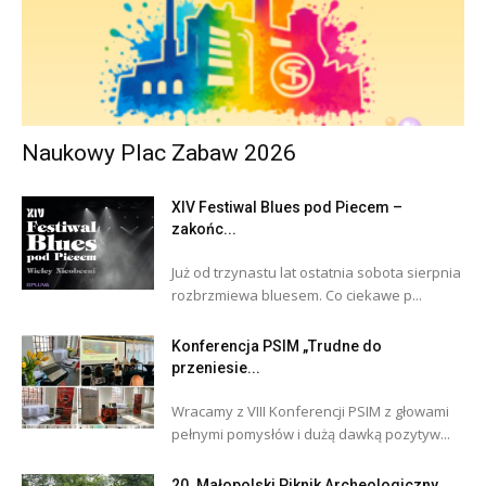
Naukowy Plac Zabaw 2026
XIV Festiwal Blues pod Piecem –
zakońc...
Już od trzynastu lat ostatnia sobota sierpnia
rozbrzmiewa bluesem. Co ciekawe p...
Konferencja PSIM „Trudne do
przeniesie...
Wracamy z VIII Konferencji PSIM z głowami
pełnymi pomysłów i dużą dawką pozytyw...
20. Małopolski Piknik Archeologiczny