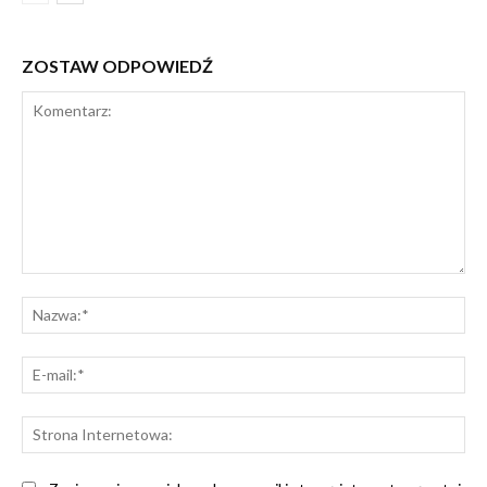
ZOSTAW ODPOWIEDŹ
Komentarz:
Na
E-
mai
St
Int