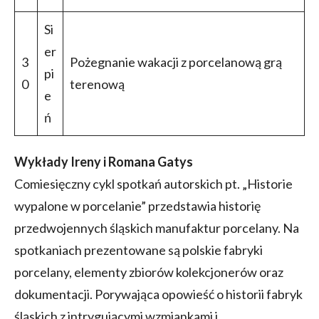
Si
er
3
Pożegnanie wakacji z porcelanową grą
pi
0
terenową
e
ń
Wykłady Ireny i Romana Gatys
Comiesięczny cykl spotkań autorskich pt. „Historie
wypalone w porcelanie” przedstawia historię
przedwojennych śląskich manufaktur porcelany. Na
spotkaniach prezentowane są polskie fabryki
porcelany, elementy zbiorów kolekcjonerów oraz
dokumentacji. Porywająca opowieść o historii fabryk
śląskich z intrygującymi wzmiankami i