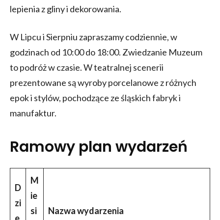
lepienia z gliny i dekorowania.
W Lipcu i Sierpniu zapraszamy codziennie, w
godzinach od 10:00 do 18:00. Zwiedzanie Muzeum
to podróż w czasie. W teatralnej scenerii
prezentowane są wyroby porcelanowe z różnych
epok i stylów, pochodzące ze śląskich fabryk i
manufaktur.
Ramowy plan wydarzeń
M
D
ie
zi
si
Nazwa wydarzenia
e