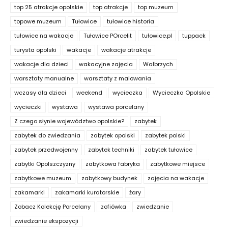
top 25 atrakcje opolskie
top atrakcje
top muzeum
topowe muzeum
Tułowice
tułowice historia
tułowice na wakacje
Tułowice POrcelit
tułowice.pl
tuppack
turysta opolski
wakacje
wakacje atrakcje
wakacje dla dzieci
wakacyjne zajęcia
Wałbrzych
warsztaty manualne
warsztaty z malowania
wczasy dla dzieci
weekend
wycieczka
Wycieczka Opolskie
wycieczki
wystawa
wystawa porcelany
Z czego słynie województwo opolskie?
zabytek
zabytek do zwiedzania
zabytek opolski
zabytek polski
zabytek przedwojenny
zabytek techniki
zabytek tułowice
zabytki Opolszczyzny
zabytkowa fabryka
zabytkowe miejsce
zabytkowe muzeum
zabytkowy budynek
zajęcia na wakacje
zakamarki
zakamarki kuratorskie
żary
Zobacz Kolekcję Porcelany
zofiówka
zwiedzanie
zwiedzanie ekspozycji