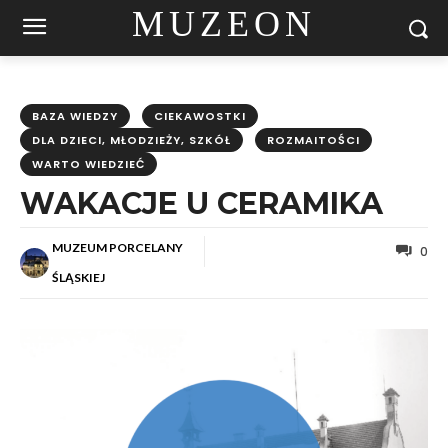
MUZEON
BAZA WIEDZY
CIEKAWOSTKI
DLA DZIECI, MŁODZIEŻY, SZKÓŁ
ROZMAITOŚCI
WARTO WIEDZIEĆ
WAKACJE U CERAMIKA
MUZEUM PORCELANY
0
ŚLĄSKIEJ