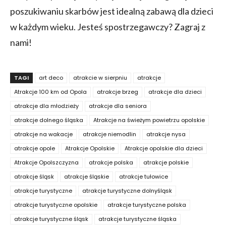
poszukiwaniu skarbów jest idealną zabawą dla dzieci
w każdym wieku. Jesteś spostrzegawczy? Zagraj z
nami!
TAGI
art deco
atrakcie w sierpniu
atrakcje
Atrakcje 100 km od Opola
atrakcje brzeg
atrakcje dla dzieci
atrakcje dla młodzieży
atrakcje dla seniora
atrakcje dolnego śląska
Atrakcje na świeżym powietrzu opolskie
atrakcje na wakacje
atrakcje niemodlin
atrakcje nysa
atrakcje opole
Atrakcje Opolskie
Atrakcje opolskie dla dzieci
Atrakcje Opolszczyzna
atrakcje polska
atrakcje polskie
atrakcje śląsk
atrakcje śląskie
atrakcje tułowice
atrakcje turystyczne
atrakcje turystyczne dolnyśląsk
atrakcje turystyczne opolskie
atrakcje turystyczne polska
atrakcje turystyczne śląsk
atrakcje turystyczne śląska