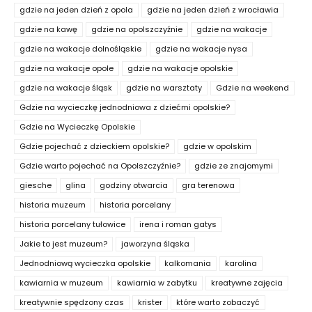
gdzie na jeden dzień z opola
gdzie na jeden dzień z wrocławia
gdzie na kawę
gdzie na opolszczyźnie
gdzie na wakacje
gdzie na wakacje dolnośląskie
gdzie na wakacje nysa
gdzie na wakacje opole
gdzie na wakacje opolskie
gdzie na wakacje śląsk
gdzie na warsztaty
Gdzie na weekend
Gdzie na wycieczkę jednodniowa z dziećmi opolskie?
Gdzie na Wycieczkę Opolskie
Gdzie pojechać z dzieckiem opolskie?
gdzie w opolskim
Gdzie warto pojechać na Opolszczyźnie?
gdzie ze znajomymi
giesche
glina
godziny otwarcia
gra terenowa
historia muzeum
historia porcelany
historia porcelany tułowice
irena i roman gatys
Jakie to jest muzeum?
jaworzyna śląska
Jednodniową wycieczka opolskie
kalkomania
karolina
kawiarnia w muzeum
kawiarnia w zabytku
kreatywne zajęcia
kreatywnie spędzony czas
krister
które warto zobaczyć