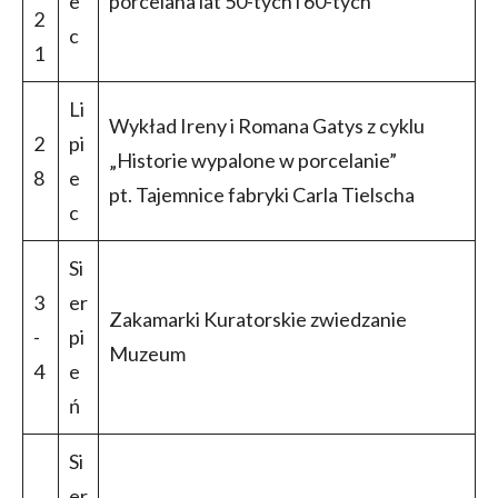
e
porcelana lat 50-tych i 60-tych”
2
c
1
Li
Wykład Ireny i Romana Gatys z cyklu
2
pi
„Historie wypalone w porcelanie”
8
e
pt. Tajemnice fabryki Carla Tielscha
c
Si
3
er
Zakamarki Kuratorskie zwiedzanie
-
pi
Muzeum
4
e
ń
Si
er