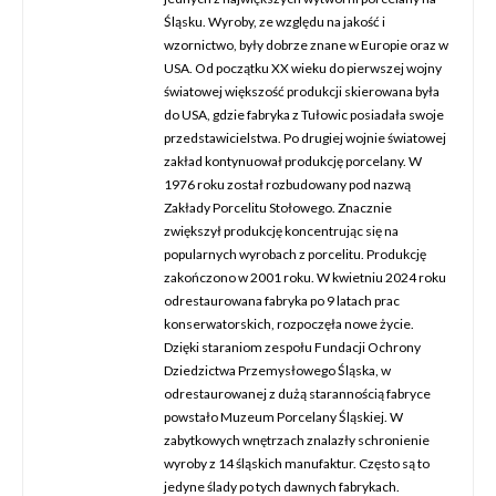
Śląsku. Wyroby, ze względu na jakość i
wzornictwo, były dobrze znane w Europie oraz w
USA. Od początku XX wieku do pierwszej wojny
światowej większość produkcji skierowana była
do USA, gdzie fabryka z Tułowic posiadała swoje
przedstawicielstwa. Po drugiej wojnie światowej
zakład kontynuował produkcję porcelany. W
1976 roku został rozbudowany pod nazwą
Zakłady Porcelitu Stołowego. Znacznie
zwiększył produkcję koncentrując się na
popularnych wyrobach z porcelitu. Produkcję
zakończono w 2001 roku. W kwietniu 2024 roku
odrestaurowana fabryka po 9 latach prac
konserwatorskich, rozpoczęła nowe życie.
Dzięki staraniom zespołu Fundacji Ochrony
Dziedzictwa Przemysłowego Śląska, w
odrestaurowanej z dużą starannością fabryce
powstało Muzeum Porcelany Śląskiej. W
zabytkowych wnętrzach znalazły schronienie
wyroby z 14 śląskich manufaktur. Często są to
jedyne ślady po tych dawnych fabrykach.