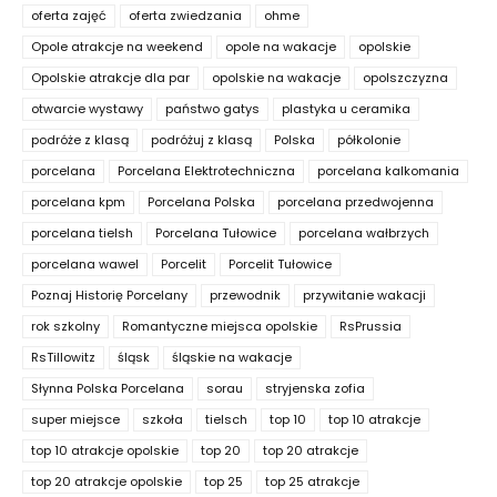
oferta zajęć
oferta zwiedzania
ohme
Opole atrakcje na weekend
opole na wakacje
opolskie
Opolskie atrakcje dla par
opolskie na wakacje
opolszczyzna
otwarcie wystawy
państwo gatys
plastyka u ceramika
podróże z klasą
podróżuj z klasą
Polska
półkolonie
porcelana
Porcelana Elektrotechniczna
porcelana kalkomania
porcelana kpm
Porcelana Polska
porcelana przedwojenna
porcelana tielsh
Porcelana Tułowice
porcelana wałbrzych
porcelana wawel
Porcelit
Porcelit Tułowice
Poznaj Historię Porcelany
przewodnik
przywitanie wakacji
rok szkolny
Romantyczne miejsca opolskie
RsPrussia
RsTillowitz
śląsk
śląskie na wakacje
Słynna Polska Porcelana
sorau
stryjenska zofia
super miejsce
szkoła
tielsch
top 10
top 10 atrakcje
top 10 atrakcje opolskie
top 20
top 20 atrakcje
top 20 atrakcje opolskie
top 25
top 25 atrakcje