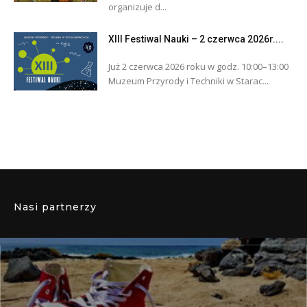
organizuje d...
XIII Festiwal Nauki – 2 czerwca 2026r....
Już 2 czerwca 2026 roku w godz. 10:00–13:00
Muzeum Przyrody i Techniki w Starac...
Nasi partnerzy