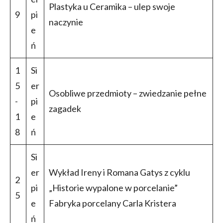
Plastyka u Ceramika – ulep swoje
9
pi
naczynie
e
ń
1
Si
5
er
Osobliwe przedmioty – zwiedzanie pełne
-
pi
zagadek
1
e
8
ń
Si
er
Wykład Ireny i Romana Gatys z cyklu
2
pi
„Historie wypalone w porcelanie”
5
e
Fabryka porcelany Carla Kristera
ń