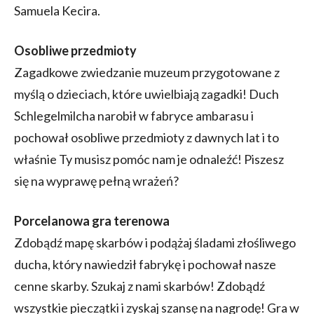
Samuela Kecira.
Osobliwe przedmioty
Zagadkowe zwiedzanie muzeum przygotowane z
myślą o dzieciach, które uwielbiają zagadki! Duch
Schlegelmilcha narobił w fabryce ambarasu i
pochował osobliwe przedmioty z dawnych lat i to
właśnie Ty musisz pomóc nam je odnaleźć! Piszesz
się na wyprawę pełną wrażeń?
Porcelanowa gra terenowa
Zdobądź mapę skarbów i podążaj śladami złośliwego
ducha, który nawiedził fabrykę i pochował nasze
cenne skarby. Szukaj z nami skarbów! Zdobądź
wszystkie pieczątki i zyskaj szansę na nagrodę! Gra w