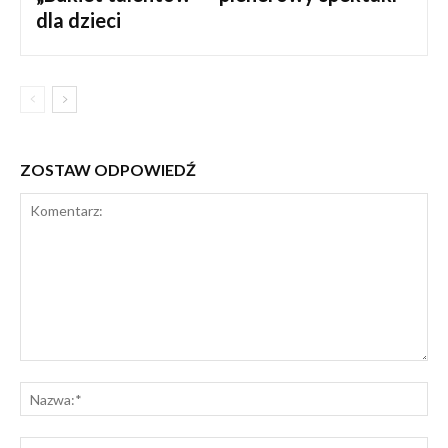
dla dzieci
ZOSTAW ODPOWIEDŹ
Komentarz:
Na
E-