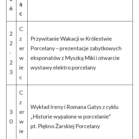
ą
ń
c
C
2
z
Przywitanie Wakacji w Królestwie
2
er
Porcelany – prezentacje zabytkowych
-
w
eksponatów z Myszką Miki i otwarcie
2
ie
wystawy elektro porcelany
3
c
C
z
Wykład Ireny i Romana Gatys z cyklu
3
er
„Historie wypalone w porcelanie”
0
w
pt. Piękno Żarskiej Porcelany
ie