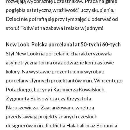
rozwijają wyobraźnię uczestników. Praca na glinie
pogłębia estetyczną wrażliwość i uczy skupienia.
Dzieci nie potrafią się przy tym zajęciu oderwać od
stołu! To świetna zabawa i relaks w jednym!
New Look. Polska porcelana lat 50-tych i 60-tych
Styl New Look na porcelanie charakteryzowała
asymetryczna forma oraz odważne kontrastowe
kolory. Na wystawie prezentujemy wyroby z
porcelany słynnych projektantów m.in. Wincentego
Potackiego, Lucyny i Kazimierza Kowalskich,
Zygmunta Buksowicza czy Krzysztofa
Naruszewicza. Zaaranżowane wnętrza
przedstawiają projekty znanych czeskich
designerów m.in. Jindřicha Halabali oraz Bohumila