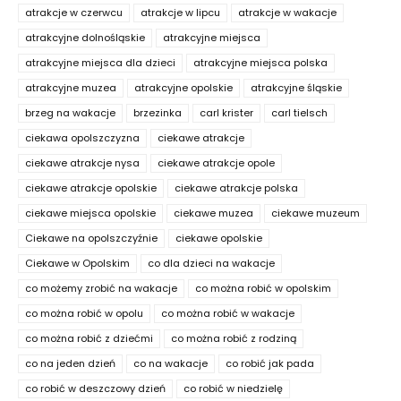
atrakcje w czerwcu
atrakcje w lipcu
atrakcje w wakacje
atrakcyjne dolnośląskie
atrakcyjne miejsca
atrakcyjne miejsca dla dzieci
atrakcyjne miejsca polska
atrakcyjne muzea
atrakcyjne opolskie
atrakcyjne śląskie
brzeg na wakacje
brzezinka
carl krister
carl tielsch
ciekawa opolszczyzna
ciekawe atrakcje
ciekawe atrakcje nysa
ciekawe atrakcje opole
ciekawe atrakcje opolskie
ciekawe atrakcje polska
ciekawe miejsca opolskie
ciekawe muzea
ciekawe muzeum
Ciekawe na opolszczyźnie
ciekawe opolskie
Ciekawe w Opolskim
co dla dzieci na wakacje
co możemy zrobić na wakacje
co można robić w opolskim
co można robić w opolu
co można robić w wakacje
co można robić z dziećmi
co można robić z rodziną
co na jeden dzień
co na wakacje
co robić jak pada
co robić w deszczowy dzień
co robić w niedzielę