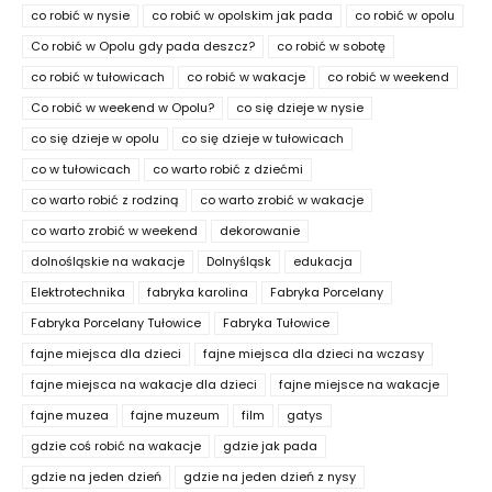
co robić w nysie
co robić w opolskim jak pada
co robić w opolu
Co robić w Opolu gdy pada deszcz?
co robić w sobotę
co robić w tułowicach
co robić w wakacje
co robić w weekend
Co robić w weekend w Opolu?
co się dzieje w nysie
co się dzieje w opolu
co się dzieje w tułowicach
co w tułowicach
co warto robić z dziećmi
co warto robić z rodziną
co warto zrobić w wakacje
co warto zrobić w weekend
dekorowanie
dolnośląskie na wakacje
Dolnyśląsk
edukacja
Elektrotechnika
fabryka karolina
Fabryka Porcelany
Fabryka Porcelany Tułowice
Fabryka Tułowice
fajne miejsca dla dzieci
fajne miejsca dla dzieci na wczasy
fajne miejsca na wakacje dla dzieci
fajne miejsce na wakacje
fajne muzea
fajne muzeum
film
gatys
gdzie coś robić na wakacje
gdzie jak pada
gdzie na jeden dzień
gdzie na jeden dzień z nysy