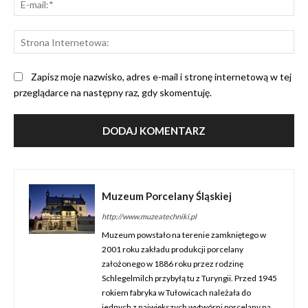
mai
St
Int
Zapisz moje nazwisko, adres e-mail i stronę internetową w tej
przeglądarce na następny raz, gdy skomentuję.
Muzeum Porcelany Śląskiej
http://www.muzeatechniki.pl
Muzeum powstało na terenie zamkniętego w
2001 roku zakładu produkcji porcelany
założonego w 1886 roku przez rodzinę
Schlegelmilch przybyłą tu z Turyngii. Przed 1945
rokiem fabryka w Tułowicach należała do
jednych z największych wytwórni porcelany na