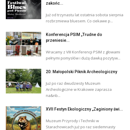
zakońc...
Już od trzynastu lat ostatnia sobota sierpnia
rozbrzmiewa bluesem. Co ciekawe p...
Konferencja PSIM „Trudne do
przeniesie...
Wracamy z VIII Konferencji PSIM z głowami
pełnymi pomysłów i dużą dawką pozytyw...
20. Małopolski Piknik Archeologiczny
Już po raz dwudziesty Muzeum
Archeologiczne w Krakowie zaprasza
na&nb...
XVII Festyn Ekologiczny „Zaginiony świ...
Muzeum Przyrody i Techniki w
Starachowicach już po raz siedemnasty