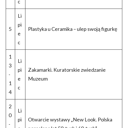
c
Li
pi
5
Plastyka u Ceramika – ulep swoją figurkę
e
c
1
Li
3
pi
Zakamarki. Kuratorskie zwiedzanie
-
e
Muzeum
1
c
4
2
Li
0
pi
Otwarcie wystawy „New Look. Polska
-