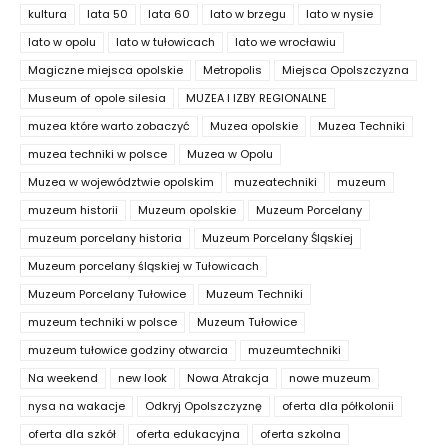
kultura
lata 50
lata 60
lato w brzegu
lato w nysie
lato w opolu
lato w tułowicach
lato we wrocławiu
Magiczne miejsca opolskie
Metropolis
Miejsca Opolszczyzna
Museum of opole silesia
MUZEA I IZBY REGIONALNE
muzea które warto zobaczyć
Muzea opolskie
Muzea Techniki
muzea techniki w polsce
Muzea w Opolu
Muzea w województwie opolskim
muzeatechniki
muzeum
muzeum historii
Muzeum opolskie
Muzeum Porcelany
muzeum porcelany historia
Muzeum Porcelany Śląskiej
Muzeum porcelany śląskiej w Tułowicach
Muzeum Porcelany Tułowice
Muzeum Techniki
muzeum techniki w polsce
Muzeum Tułowice
muzeum tułowice godziny otwarcia
muzeumtechniki
Na weekend
new look
Nowa Atrakcja
nowe muzeum
nysa na wakacje
Odkryj Opolszczyznę
oferta dla półkolonii
oferta dla szkół
oferta edukacyjna
oferta szkolna